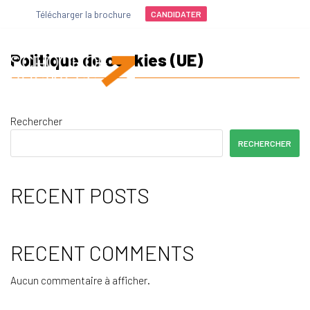
Télécharger la brochure
Aller
CANDIDATER
au
contenu
Politique de cookies (UE)
Rechercher
RECHERCHER
RECENT POSTS
RECENT COMMENTS
Aucun commentaire à afficher.